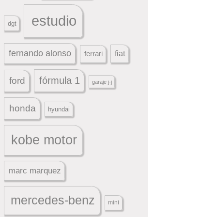
estudio
dgt
fernando alonso
ferrari
fiat
fórmula 1
ford
garaje j-j
honda
hyundai
kobe motor
marc marquez
mercedes-benz
mini