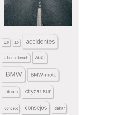
accidentes
1.6
2.0
audi
alberto dorsch
BMW
BMW-moto
citycar sur
citroen
consejos
dakar
concept