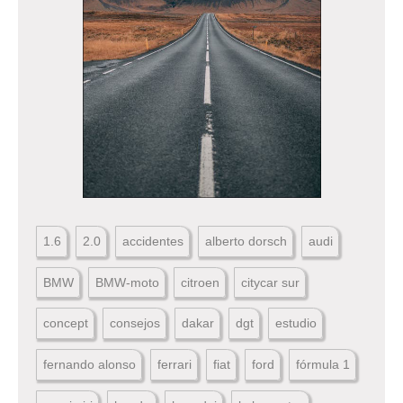
1.6
2.0
accidentes
alberto dorsch
audi
BMW
BMW-moto
citroen
citycar sur
concept
consejos
dakar
dgt
estudio
fernando alonso
ferrari
fiat
ford
fórmula 1