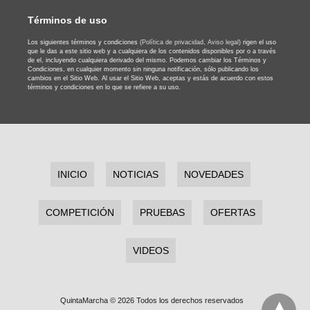
Términos de uso
Los siguientes términos y condiciones
(Política de privacidad,
Aviso legal)
rigen el uso
que le das a este sitio web y a cualquiera de los contenidos disponibles por o a través
de el, incluyendo cualquiera derivado del mismo. Podemos cambiar los Términos y
Condiciones, en cualquier momento sin ninguna notificación, sólo publicando los
cambios en el Sitio Web. Al usar el Sitio Web, aceptas y estás de acuerdo con estos
términos y condiciones en lo que se refiere a su uso.
INICIO
NOTICIAS
NOVEDADES
COMPETICIÓN
PRUEBAS
OFERTAS
VIDEOS
QuintaMarcha © 2026 Todos los derechos reservados