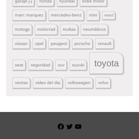
garaje j-j
honda
hyundai
kobe motor
marc marquez
mercedes-benz
mini
moto3
motogp
motorrad
multas
neumáticos
nissan
opel
peugeot
porsche
renault
toyota
seat
seguridad
suv
suzuki
ventas
video del dia
volkswagen
volvo
Facebook
Twitter
YouTube