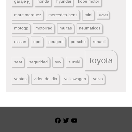
garaje j-j
honda
hyundai
kobe motor
marc marquez
mercedes-benz
mini
moto3
motogp
motorrad
multas
neumáticos
nissan
opel
peugeot
porsche
renault
toyota
seat
seguridad
suv
suzuki
ventas
video del dia
volkswagen
volvo
Facebook
Twitter
YouTube