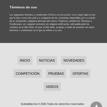
Términos de uso
Los siguientes términos y condiciones
(Política de privacidad,
Aviso legal)
rigen el uso
que le das a este sitio web y a cualquiera de los contenidos disponibles por o a través
de el, incluyendo cualquiera derivado del mismo. Podemos cambiar los Términos y
Condiciones, en cualquier momento sin ninguna notificación, sólo publicando los
cambios en el Sitio Web. Al usar el Sitio Web, aceptas y estás de acuerdo con estos
términos y condiciones en lo que se refiere a su uso.
INICIO
NOTICIAS
NOVEDADES
COMPETICIÓN
PRUEBAS
OFERTAS
VIDEOS
QuintaMarcha © 2026 Todos los derechos reservados