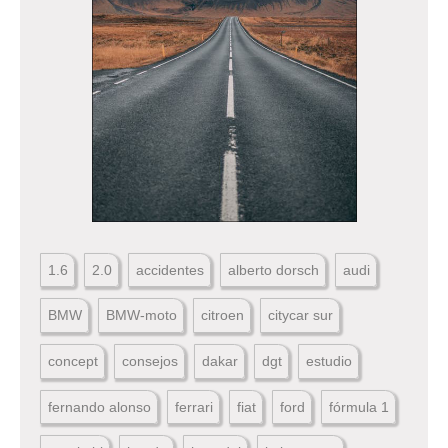
1.6
2.0
accidentes
alberto dorsch
audi
BMW
BMW-moto
citroen
citycar sur
concept
consejos
dakar
dgt
estudio
fernando alonso
ferrari
fiat
ford
fórmula 1