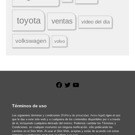
toyota
ventas
video del dia
volkswagen
volvo
Facebook
Twitter
YouTube
Términos de uso
Los siguientes términos y condiciones
(Política de privacidad,
Aviso legal)
rigen el uso
que le das a este sitio web y a cualquiera de los contenidos disponibles por o a través
de el, incluyendo cualquiera derivado del mismo. Podemos cambiar los Términos y
Condiciones, en cualquier momento sin ninguna notificación, sólo publicando los
cambios en el Sitio Web. Al usar el Sitio Web, aceptas y estás de acuerdo con estos