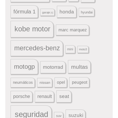
fórmula 1
honda
hyundai
garaje j-j
kobe motor
marc marquez
mercedes-benz
mini
moto3
motogp
multas
motorrad
peugeot
neumáticos
opel
nissan
seat
porsche
renault
seguridad
suzuki
suv