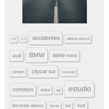
accidentes
alberto dorsch
1.6
2.0
BMW
BMW-moto
audi
citycar sur
citroen
concept
estudio
consejos
dakar
dgt
ford
fernando alonso
ferrari
fiat