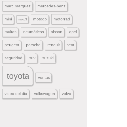
marc marquez
mercedes-benz
mini
motogp
motorrad
moto3
multas
neumáticos
nissan
opel
peugeot
porsche
renault
seat
seguridad
suv
suzuki
toyota
ventas
video del dia
volkswagen
volvo