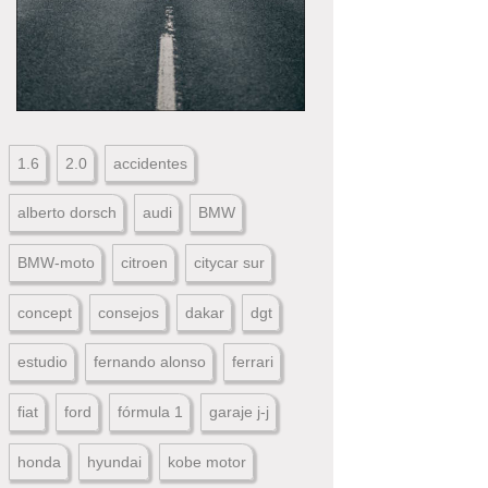
1.6
2.0
accidentes
alberto dorsch
audi
BMW
BMW-moto
citroen
citycar sur
concept
consejos
dakar
dgt
estudio
fernando alonso
ferrari
fiat
ford
fórmula 1
garaje j-j
honda
hyundai
kobe motor