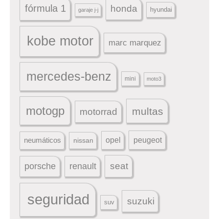
fórmula 1
honda
hyundai
garaje j-j
kobe motor
marc marquez
mercedes-benz
mini
moto3
motogp
multas
motorrad
peugeot
neumáticos
opel
nissan
seat
porsche
renault
seguridad
suzuki
suv