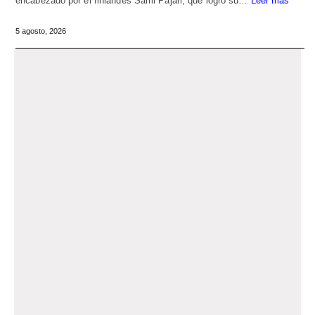
encabezado por el finlandés Sami Pajari, que logró su…
Leer más
5 agosto, 2026