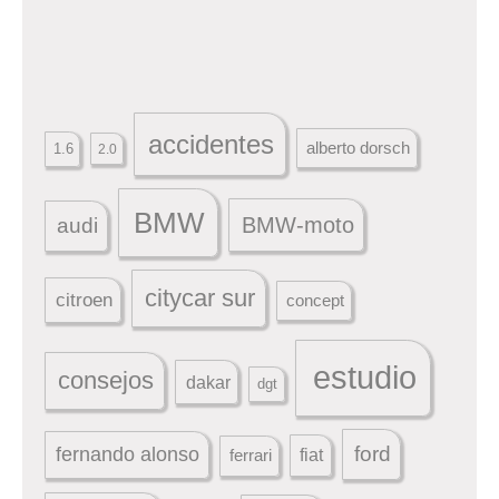
accidentes
alberto dorsch
1.6
2.0
BMW
BMW-moto
audi
citycar sur
citroen
concept
estudio
consejos
dakar
dgt
ford
fernando alonso
ferrari
fiat