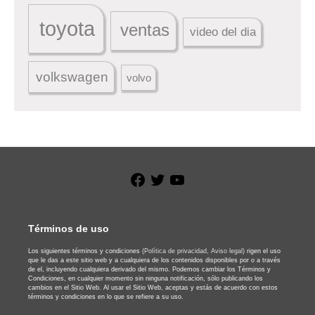
toyota
ventas
video del dia
volkswagen
volvo
Facebook
Twitter
YouTube
Términos de uso
Los siguientes términos y condiciones
(Política de privacidad,
Aviso legal)
rigen el uso
que le das a este sitio web y a cualquiera de los contenidos disponibles por o a través
de el, incluyendo cualquiera derivado del mismo. Podemos cambiar los Términos y
Condiciones, en cualquier momento sin ninguna notificación, sólo publicando los
cambios en el Sitio Web. Al usar el Sitio Web, aceptas y estás de acuerdo con estos
términos y condiciones en lo que se refiere a su uso.