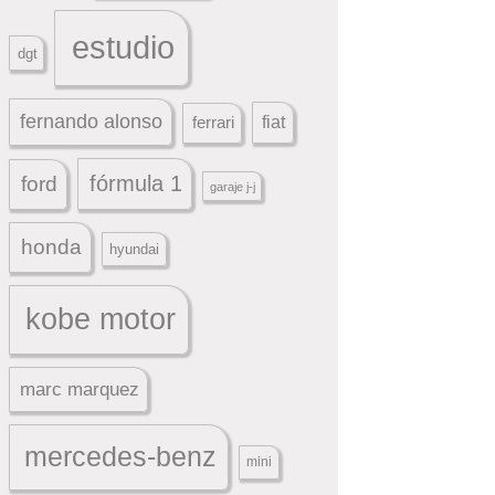
estudio
dgt
fernando alonso
ferrari
fiat
fórmula 1
ford
garaje j-j
honda
hyundai
kobe motor
marc marquez
mercedes-benz
mini