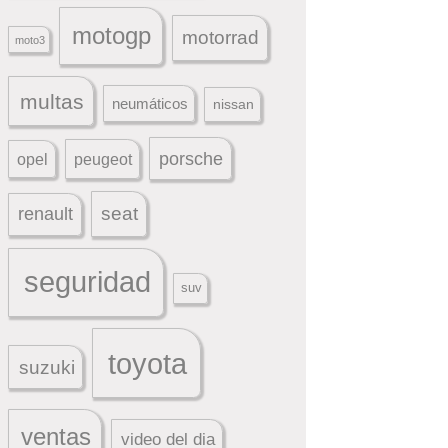
motogp
motorrad
moto3
multas
neumáticos
nissan
porsche
peugeot
opel
seat
renault
seguridad
suv
toyota
suzuki
ventas
video del dia