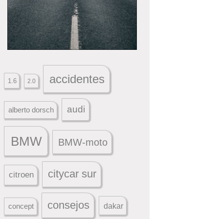
accidentes
1.6
2.0
audi
alberto dorsch
BMW
BMW-moto
citycar sur
citroen
consejos
dakar
concept