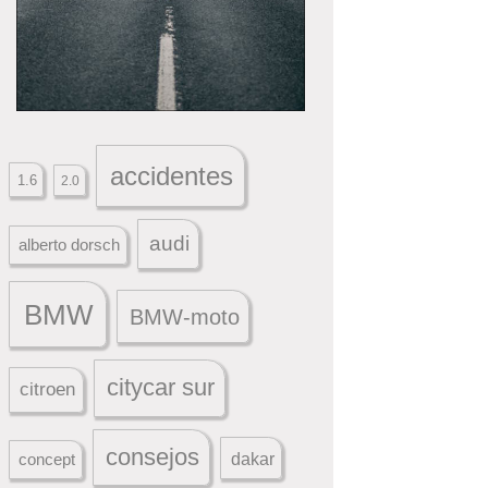
accidentes
1.6
2.0
audi
alberto dorsch
BMW
BMW-moto
citycar sur
citroen
consejos
dakar
concept