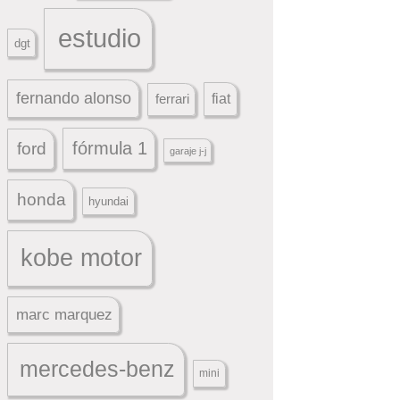
estudio
dgt
fernando alonso
ferrari
fiat
fórmula 1
ford
garaje j-j
honda
hyundai
kobe motor
marc marquez
mercedes-benz
mini