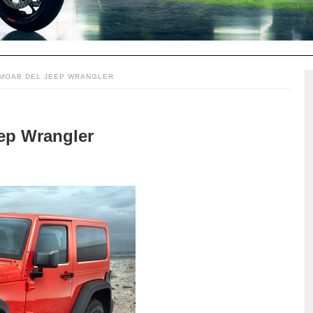
A MOAB DEL JEEP WRANGLER
eep Wrangler