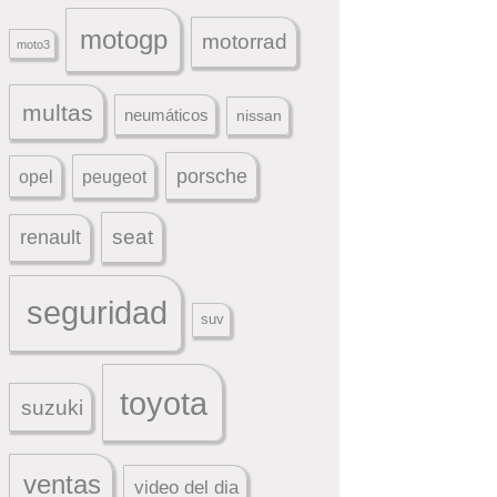
motogp
motorrad
moto3
multas
neumáticos
nissan
porsche
peugeot
opel
seat
renault
seguridad
suv
toyota
suzuki
ventas
video del dia