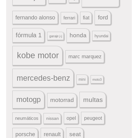
ford
fernando alonso
ferrari
fiat
fórmula 1
honda
hyundai
garaje j-j
kobe motor
marc marquez
mercedes-benz
mini
moto3
motogp
multas
motorrad
peugeot
neumáticos
opel
nissan
seat
porsche
renault