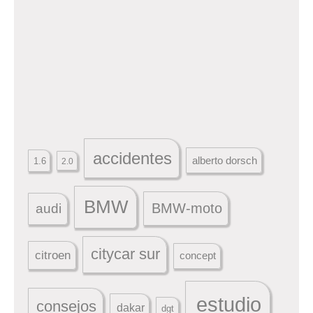
accidentes
alberto dorsch
1.6
2.0
BMW
BMW-moto
audi
citycar sur
citroen
concept
estudio
consejos
dakar
dgt