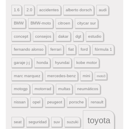
1.6
2.0
accidentes
alberto dorsch
audi
BMW
BMW-moto
citroen
citycar sur
concept
consejos
dakar
dgt
estudio
fernando alonso
ferrari
fiat
ford
fórmula 1
garaje j-j
honda
hyundai
kobe motor
marc marquez
mercedes-benz
mini
moto3
motogp
motorrad
multas
neumáticos
nissan
opel
peugeot
porsche
renault
toyota
seat
seguridad
suv
suzuki