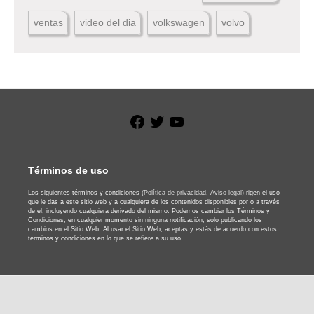
ventas
video del dia
volkswagen
volvo
Facebook
Twitter
YouTube
Términos de uso
Los siguientes términos y condiciones
(Política de privacidad,
Aviso legal)
rigen el uso
que le das a este sitio web y a cualquiera de los contenidos disponibles por o a través
de el, incluyendo cualquiera derivado del mismo. Podemos cambiar los Términos y
Condiciones, en cualquier momento sin ninguna notificación, sólo publicando los
cambios en el Sitio Web. Al usar el Sitio Web, aceptas y estás de acuerdo con estos
términos y condiciones en lo que se refiere a su uso.