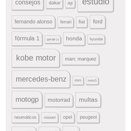
estudio
consejos
dakar
dgt
ford
fernando alonso
ferrari
fiat
fórmula 1
honda
hyundai
garaje j-j
kobe motor
marc marquez
mercedes-benz
mini
moto3
motogp
multas
motorrad
peugeot
neumáticos
opel
nissan