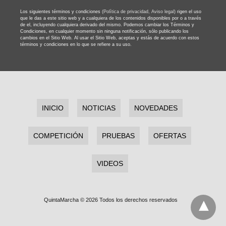
Los siguientes términos y condiciones
(Política de privacidad,
Aviso legal)
rigen el uso
que le das a este sitio web y a cualquiera de los contenidos disponibles por o a través
de el, incluyendo cualquiera derivado del mismo. Podemos cambiar los Términos y
Condiciones, en cualquier momento sin ninguna notificación, sólo publicando los
cambios en el Sitio Web. Al usar el Sitio Web, aceptas y estás de acuerdo con estos
términos y condiciones en lo que se refiere a su uso.
INICIO
NOTICIAS
NOVEDADES
COMPETICIÓN
PRUEBAS
OFERTAS
VIDEOS
QuintaMarcha © 2026 Todos los derechos reservados