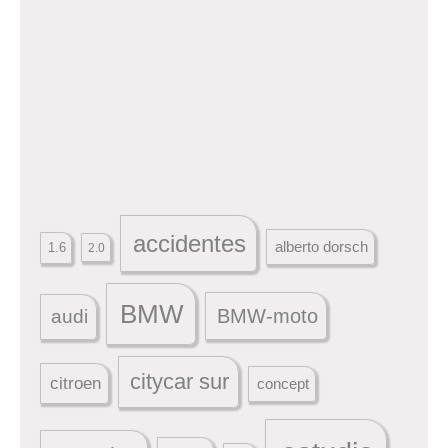
accidentes
alberto dorsch
1.6
2.0
BMW
BMW-moto
audi
citycar sur
citroen
concept