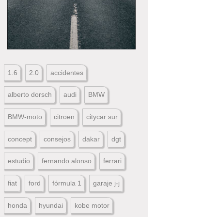
1.6
2.0
accidentes
alberto dorsch
audi
BMW
BMW-moto
citroen
citycar sur
concept
consejos
dakar
dgt
estudio
fernando alonso
ferrari
fiat
ford
fórmula 1
garaje j-j
honda
hyundai
kobe motor