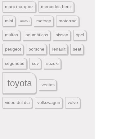
marc marquez
mercedes-benz
mini
motogp
motorrad
moto3
multas
neumáticos
nissan
opel
peugeot
porsche
renault
seat
seguridad
suv
suzuki
toyota
ventas
video del dia
volkswagen
volvo