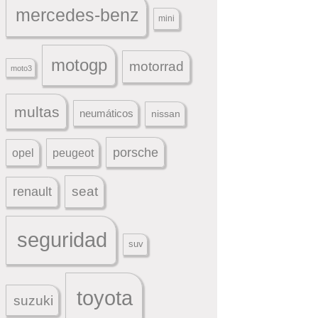
mercedes-benz
mini
motogp
motorrad
moto3
multas
neumáticos
nissan
porsche
peugeot
opel
seat
renault
seguridad
suv
toyota
suzuki