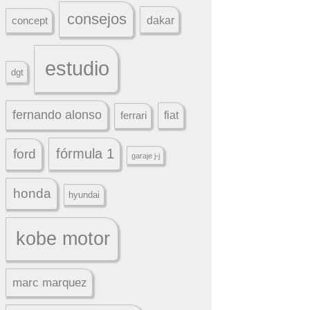
consejos
dakar
concept
estudio
dgt
fernando alonso
ferrari
fiat
fórmula 1
ford
garaje j-j
honda
hyundai
kobe motor
marc marquez