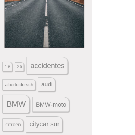
accidentes
1.6
2.0
audi
alberto dorsch
BMW
BMW-moto
citycar sur
citroen