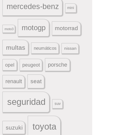
mercedes-benz
mini
motogp
motorrad
moto3
multas
neumáticos
nissan
porsche
peugeot
opel
seat
renault
seguridad
suv
toyota
suzuki