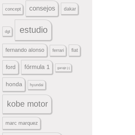
consejos
dakar
concept
estudio
dgt
fernando alonso
ferrari
fiat
fórmula 1
ford
garaje j-j
honda
hyundai
kobe motor
marc marquez