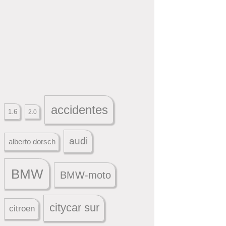
accidentes
1.6
2.0
audi
alberto dorsch
BMW
BMW-moto
citycar sur
citroen