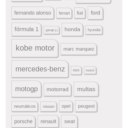
ford
fernando alonso
ferrari
fiat
fórmula 1
honda
hyundai
garaje j-j
kobe motor
marc marquez
mercedes-benz
mini
moto3
motogp
multas
motorrad
peugeot
neumáticos
opel
nissan
seat
porsche
renault