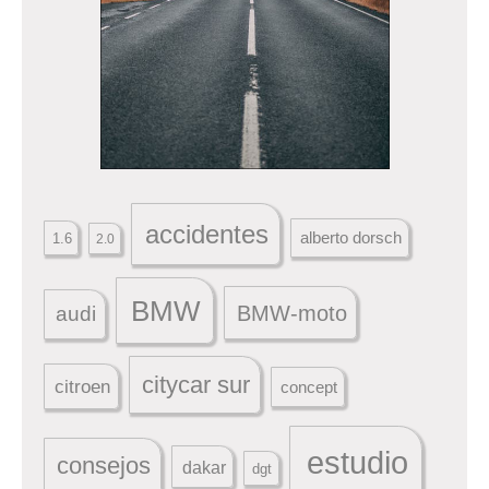
accidentes
alberto dorsch
1.6
2.0
BMW
BMW-moto
audi
citycar sur
citroen
concept
estudio
consejos
dakar
dgt