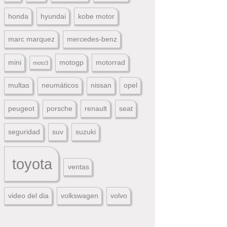
honda
hyundai
kobe motor
marc marquez
mercedes-benz
mini
motogp
motorrad
moto3
multas
neumáticos
nissan
opel
peugeot
porsche
renault
seat
seguridad
suv
suzuki
toyota
ventas
video del dia
volkswagen
volvo