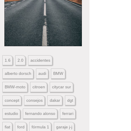
1.6
2.0
accidentes
alberto dorsch
audi
BMW
BMW-moto
citroen
citycar sur
concept
consejos
dakar
dgt
estudio
fernando alonso
ferrari
fiat
ford
fórmula 1
garaje j-j