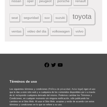
nissan
opel
peugeot
porsche
renault
toyota
seat
seguridad
suv
suzuki
ventas
video del dia
volkswagen
volvo
Facebook
Twitter
YouTube
Términos de uso
Los siguientes términos y condiciones
(Política de privacidad,
Aviso legal)
rigen el uso
que le das a este sitio web y a cualquiera de los contenidos disponibles por o a través
de el, incluyendo cualquiera derivado del mismo. Podemos cambiar los Términos y
Condiciones, en cualquier momento sin ninguna notificación, sólo publicando los
cambios en el Sitio Web. Al usar el Sitio Web, aceptas y estás de acuerdo con estos
términos y condiciones en lo que se refiere a su uso.