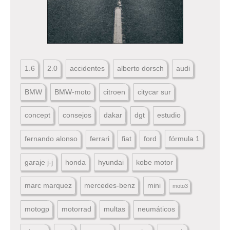
1.6
2.0
accidentes
alberto dorsch
audi
BMW
BMW-moto
citroen
citycar sur
concept
consejos
dakar
dgt
estudio
fernando alonso
ferrari
fiat
ford
fórmula 1
garaje j-j
honda
hyundai
kobe motor
marc marquez
mercedes-benz
mini
moto3
motogp
motorrad
multas
neumáticos