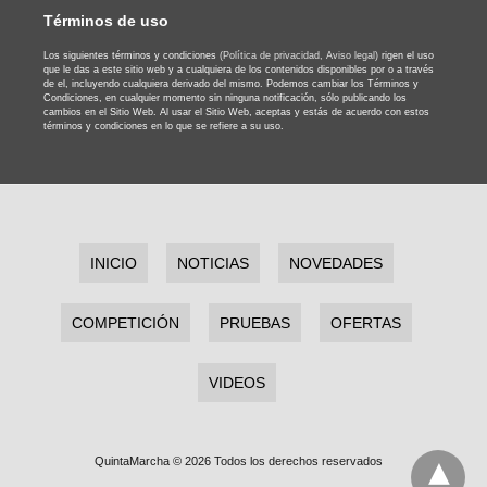
Términos de uso
Los siguientes términos y condiciones
(Política de privacidad,
Aviso legal)
rigen el uso
que le das a este sitio web y a cualquiera de los contenidos disponibles por o a través
de el, incluyendo cualquiera derivado del mismo. Podemos cambiar los Términos y
Condiciones, en cualquier momento sin ninguna notificación, sólo publicando los
cambios en el Sitio Web. Al usar el Sitio Web, aceptas y estás de acuerdo con estos
términos y condiciones en lo que se refiere a su uso.
INICIO
NOTICIAS
NOVEDADES
COMPETICIÓN
PRUEBAS
OFERTAS
VIDEOS
QuintaMarcha © 2026 Todos los derechos reservados