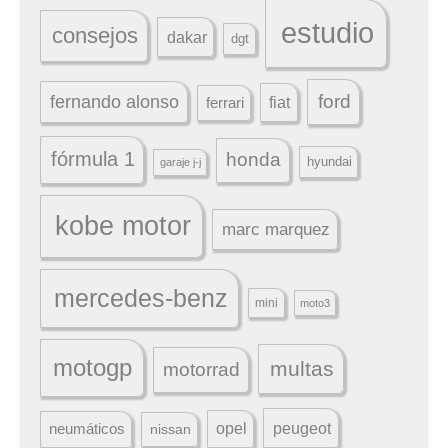
estudio
consejos
dakar
dgt
ford
fernando alonso
ferrari
fiat
fórmula 1
honda
hyundai
garaje j-j
kobe motor
marc marquez
mercedes-benz
mini
moto3
motogp
multas
motorrad
peugeot
neumáticos
opel
nissan