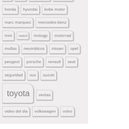
honda
hyundai
kobe motor
marc marquez
mercedes-benz
mini
motogp
motorrad
moto3
multas
neumáticos
nissan
opel
peugeot
porsche
renault
seat
seguridad
suv
suzuki
toyota
ventas
video del dia
volkswagen
volvo