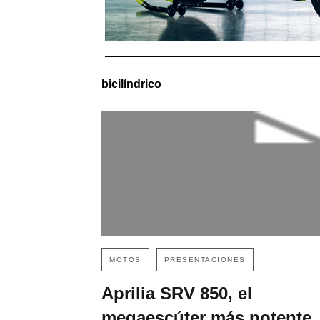
bicilíndrico
MOTOS
PRESENTACIONES
Aprilia SRV 850, el
megaescúter más potente