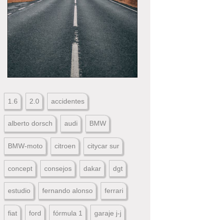
1.6
2.0
accidentes
alberto dorsch
audi
BMW
BMW-moto
citroen
citycar sur
concept
consejos
dakar
dgt
estudio
fernando alonso
ferrari
fiat
ford
fórmula 1
garaje j-j