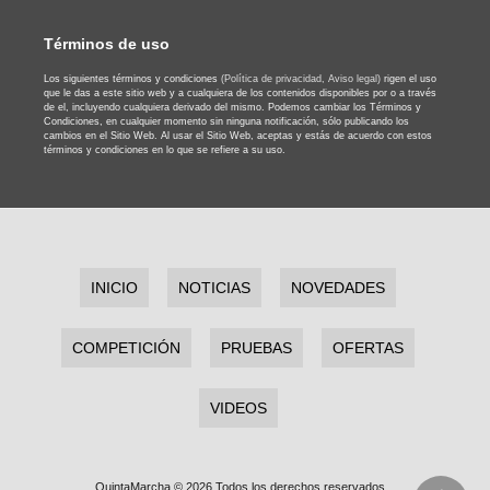
Términos de uso
Los siguientes términos y condiciones
(Política de privacidad,
Aviso legal)
rigen el uso
que le das a este sitio web y a cualquiera de los contenidos disponibles por o a través
de el, incluyendo cualquiera derivado del mismo. Podemos cambiar los Términos y
Condiciones, en cualquier momento sin ninguna notificación, sólo publicando los
cambios en el Sitio Web. Al usar el Sitio Web, aceptas y estás de acuerdo con estos
términos y condiciones en lo que se refiere a su uso.
INICIO
NOTICIAS
NOVEDADES
COMPETICIÓN
PRUEBAS
OFERTAS
VIDEOS
QuintaMarcha © 2026 Todos los derechos reservados