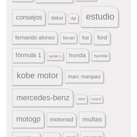
estudio
consejos
dakar
dgt
ford
fernando alonso
ferrari
fiat
fórmula 1
honda
hyundai
garaje j-j
kobe motor
marc marquez
mercedes-benz
mini
moto3
motogp
multas
motorrad