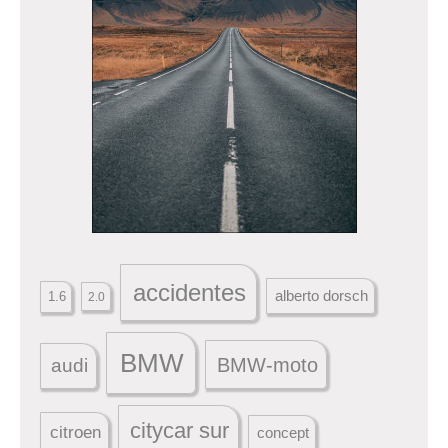
accidentes
alberto dorsch
1.6
2.0
BMW
BMW-moto
audi
citycar sur
citroen
concept