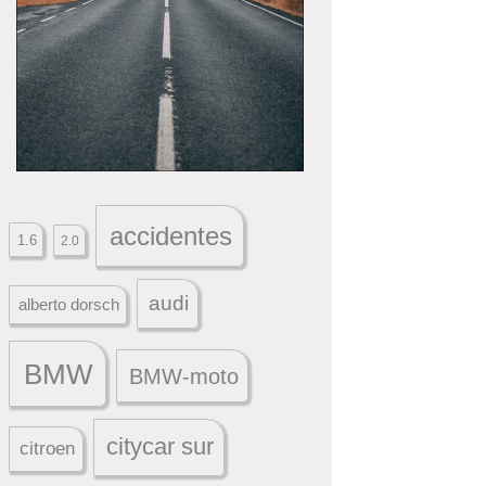
accidentes
1.6
2.0
audi
alberto dorsch
BMW
BMW-moto
citycar sur
citroen