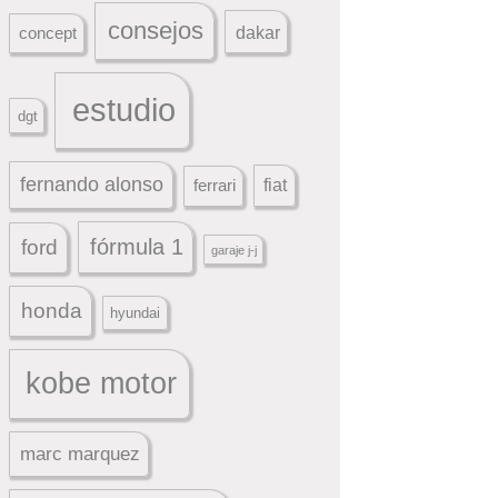
consejos
dakar
concept
estudio
dgt
fernando alonso
ferrari
fiat
fórmula 1
ford
garaje j-j
honda
hyundai
kobe motor
marc marquez