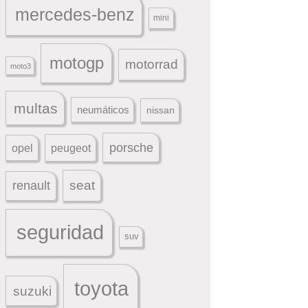
mercedes-benz
mini
motogp
motorrad
moto3
multas
neumáticos
nissan
porsche
peugeot
opel
seat
renault
seguridad
suv
toyota
suzuki