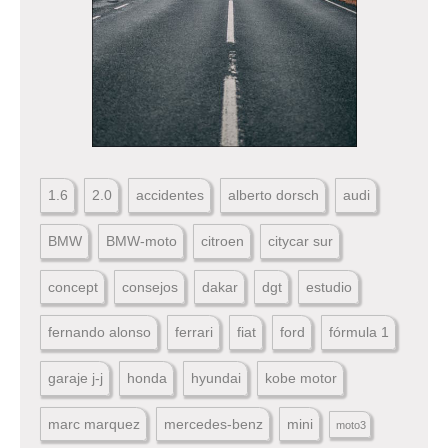
1.6
2.0
accidentes
alberto dorsch
audi
BMW
BMW-moto
citroen
citycar sur
concept
consejos
dakar
dgt
estudio
fernando alonso
ferrari
fiat
ford
fórmula 1
garaje j-j
honda
hyundai
kobe motor
marc marquez
mercedes-benz
mini
moto3