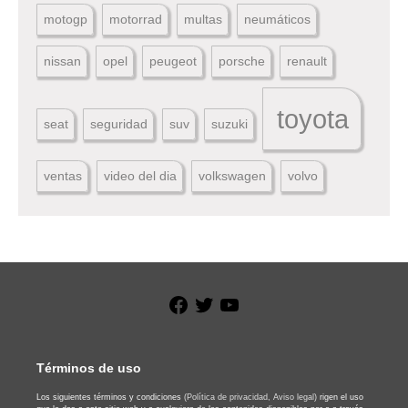
motogp
motorrad
multas
neumáticos
nissan
opel
peugeot
porsche
renault
toyota
seat
seguridad
suv
suzuki
ventas
video del dia
volkswagen
volvo
Facebook
Twitter
YouTube
Términos de uso
Los siguientes términos y condiciones
(Política de privacidad,
Aviso legal)
rigen el uso