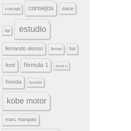
consejos
dakar
concept
estudio
dgt
fernando alonso
ferrari
fiat
fórmula 1
ford
garaje j-j
honda
hyundai
kobe motor
marc marquez