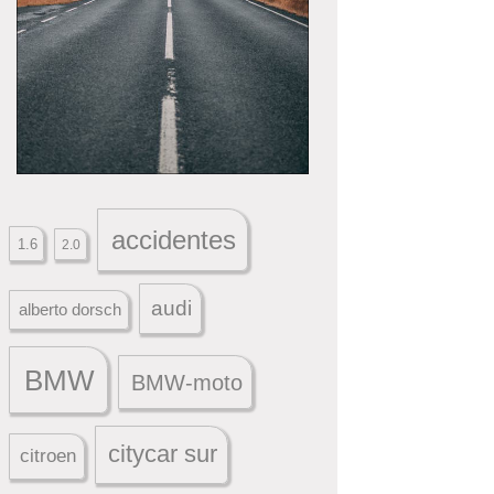
accidentes
1.6
2.0
audi
alberto dorsch
BMW
BMW-moto
citycar sur
citroen