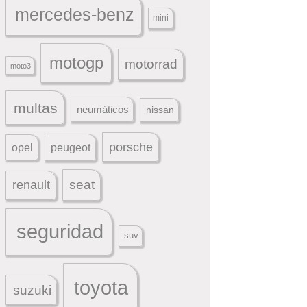
mercedes-benz
mini
motogp
motorrad
moto3
multas
neumáticos
nissan
porsche
peugeot
opel
seat
renault
seguridad
suv
toyota
suzuki