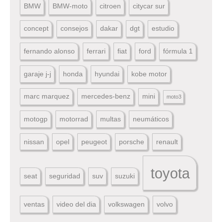
BMW
BMW-moto
citroen
citycar sur
concept
consejos
dakar
dgt
estudio
fernando alonso
ferrari
fiat
ford
fórmula 1
garaje j-j
honda
hyundai
kobe motor
marc marquez
mercedes-benz
mini
moto3
motogp
motorrad
multas
neumáticos
nissan
opel
peugeot
porsche
renault
toyota
seat
seguridad
suv
suzuki
ventas
video del dia
volkswagen
volvo