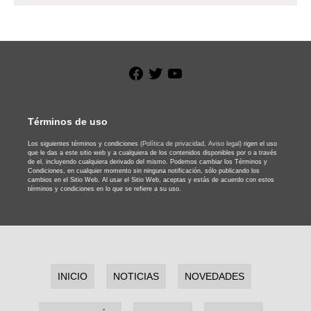
Facebook
Twitter
YouTube
Términos de uso
Los siguientes términos y condiciones
(Política de privacidad,
Aviso legal)
rigen el uso
que le das a este sitio web y a cualquiera de los contenidos disponibles por o a través
de el, incluyendo cualquiera derivado del mismo. Podemos cambiar los Términos y
Condiciones, en cualquier momento sin ninguna notificación, sólo publicando los
cambios en el Sitio Web. Al usar el Sitio Web, aceptas y estás de acuerdo con estos
términos y condiciones en lo que se refiere a su uso.
INICIO
NOTICIAS
NOVEDADES