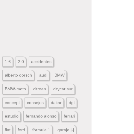
1.6
2.0
accidentes
alberto dorsch
audi
BMW
BMW-moto
citroen
citycar sur
concept
consejos
dakar
dgt
estudio
fernando alonso
ferrari
fiat
ford
fórmula 1
garaje j-j