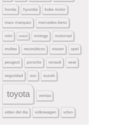
honda
hyundai
kobe motor
marc marquez
mercedes-benz
mini
motogp
motorrad
moto3
multas
neumáticos
nissan
opel
peugeot
porsche
renault
seat
seguridad
suv
suzuki
toyota
ventas
video del dia
volkswagen
volvo