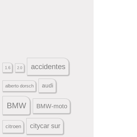
accidentes
1.6
2.0
audi
alberto dorsch
BMW
BMW-moto
citycar sur
citroen