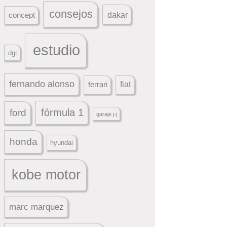
consejos
dakar
concept
estudio
dgt
fernando alonso
ferrari
fiat
fórmula 1
ford
garaje j-j
honda
hyundai
kobe motor
marc marquez