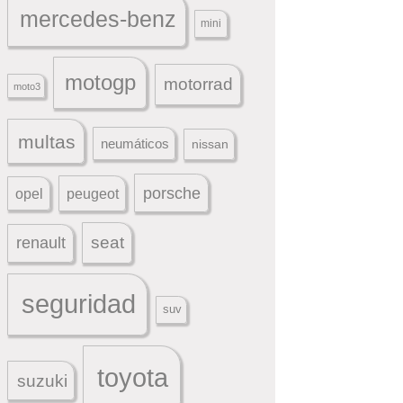
mercedes-benz
mini
motogp
motorrad
moto3
multas
neumáticos
nissan
porsche
peugeot
opel
seat
renault
seguridad
suv
toyota
suzuki