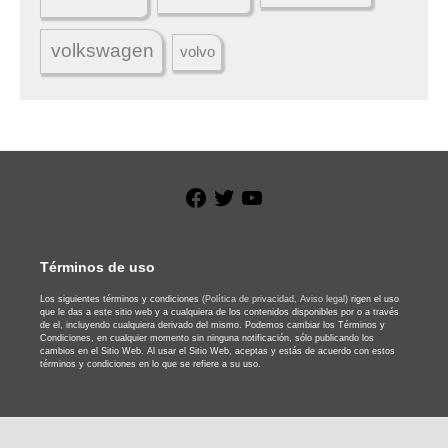
volkswagen
volvo
Facebook
Twitter
YouTube
Términos de uso
Los siguientes términos y condiciones
(Política de privacidad,
Aviso legal)
rigen el uso
que le das a este sitio web y a cualquiera de los contenidos disponibles por o a través
de el, incluyendo cualquiera derivado del mismo. Podemos cambiar los Términos y
Condiciones, en cualquier momento sin ninguna notificación, sólo publicando los
cambios en el Sitio Web. Al usar el Sitio Web, aceptas y estás de acuerdo con estos
términos y condiciones en lo que se refiere a su uso.