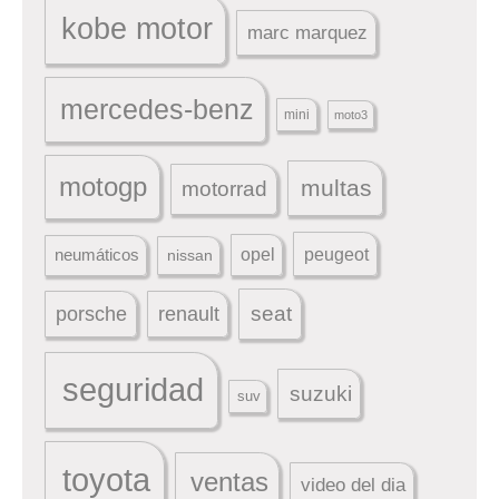
kobe motor
marc marquez
mercedes-benz
mini
moto3
motogp
multas
motorrad
peugeot
neumáticos
opel
nissan
seat
porsche
renault
seguridad
suzuki
suv
toyota
ventas
video del dia