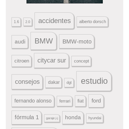
accidentes
alberto dorsch
1.6
2.0
BMW
BMW-moto
audi
citycar sur
citroen
concept
estudio
consejos
dakar
dgt
ford
fernando alonso
ferrari
fiat
fórmula 1
honda
hyundai
garaje j-j