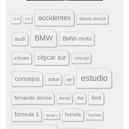
accidentes
alberto dorsch
1.6
2.0
BMW
BMW-moto
audi
citycar sur
citroen
concept
estudio
consejos
dakar
dgt
ford
fernando alonso
ferrari
fiat
fórmula 1
honda
hyundai
garaje j-j