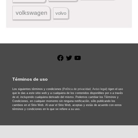
volkswagen
volvo
Facebook
Twitter
YouTube
Términos de uso
Los siguientes términos y condiciones
(Política de privacidad,
Aviso legal)
rigen el uso
que le das a este sitio web y a cualquiera de los contenidos disponibles por o a través
de el, incluyendo cualquiera derivado del mismo. Podemos cambiar los Términos y
Condiciones, en cualquier momento sin ninguna notificación, sólo publicando los
cambios en el Sitio Web. Al usar el Sitio Web, aceptas y estás de acuerdo con estos
términos y condiciones en lo que se refiere a su uso.