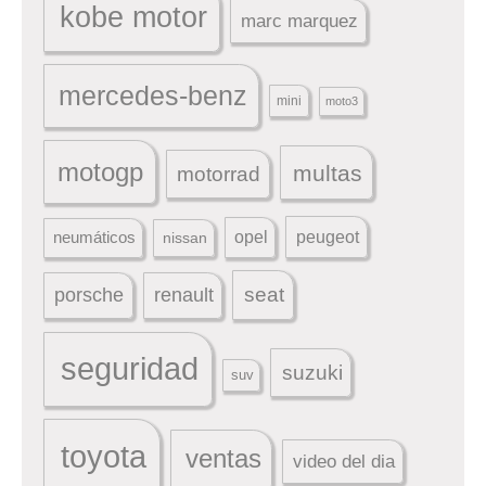
kobe motor
marc marquez
mercedes-benz
mini
moto3
motogp
multas
motorrad
peugeot
neumáticos
opel
nissan
seat
porsche
renault
seguridad
suzuki
suv
toyota
ventas
video del dia