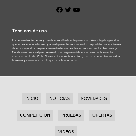
Facebook
Twitter
YouTube
Términos de uso
Los siguientes términos y condiciones
(Política de privacidad,
Aviso legal)
rigen el uso
que le das a este sitio web y a cualquiera de los contenidos disponibles por o a través
de el, incluyendo cualquiera derivado del mismo. Podemos cambiar los Términos y
Condiciones, en cualquier momento sin ninguna notificación, sólo publicando los
cambios en el Sitio Web. Al usar el Sitio Web, aceptas y estás de acuerdo con estos
términos y condiciones en lo que se refiere a su uso.
INICIO
NOTICIAS
NOVEDADES
COMPETICIÓN
PRUEBAS
OFERTAS
VIDEOS