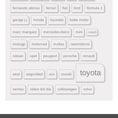
fernando alonso
ferrari
fiat
ford
fórmula 1
garaje j-j
honda
hyundai
kobe motor
marc marquez
mercedes-benz
mini
moto3
motogp
motorrad
multas
neumáticos
nissan
opel
peugeot
porsche
renault
toyota
seat
seguridad
suv
suzuki
ventas
video del dia
volkswagen
volvo