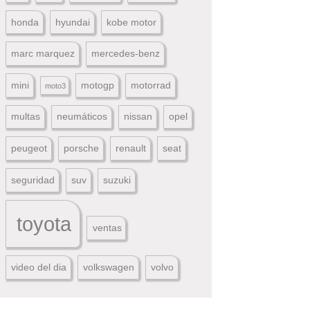
honda
hyundai
kobe motor
marc marquez
mercedes-benz
mini
motogp
motorrad
moto3
multas
neumáticos
nissan
opel
peugeot
porsche
renault
seat
seguridad
suv
suzuki
toyota
ventas
video del dia
volkswagen
volvo