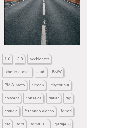
1.6
2.0
accidentes
alberto dorsch
audi
BMW
BMW-moto
citroen
citycar sur
concept
consejos
dakar
dgt
estudio
fernando alonso
ferrari
fiat
ford
fórmula 1
garaje j-j