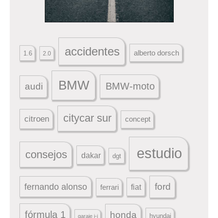
accidentes
alberto dorsch
1.6
2.0
BMW
BMW-moto
audi
citycar sur
citroen
concept
estudio
consejos
dakar
dgt
ford
fernando alonso
ferrari
fiat
fórmula 1
honda
hyundai
garaje j-j