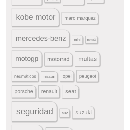
kobe motor
marc marquez
mercedes-benz
mini
moto3
motogp
multas
motorrad
peugeot
neumáticos
opel
nissan
seat
porsche
renault
seguridad
suzuki
suv