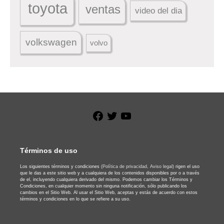
toyota
ventas
video del dia
volkswagen
volvo
Facebook
Twitter
YouTube
Términos de uso
Los siguientes términos y condiciones
(Política de privacidad,
Aviso legal)
rigen el uso
que le das a este sitio web y a cualquiera de los contenidos disponibles por o a través
de el, incluyendo cualquiera derivado del mismo. Podemos cambiar los Términos y
Condiciones, en cualquier momento sin ninguna notificación, sólo publicando los
cambios en el Sitio Web. Al usar el Sitio Web, aceptas y estás de acuerdo con estos
términos y condiciones en lo que se refiere a su uso.