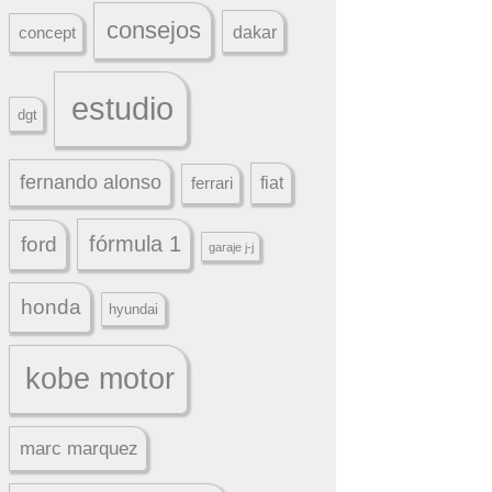
consejos
dakar
concept
estudio
dgt
fernando alonso
ferrari
fiat
fórmula 1
ford
garaje j-j
honda
hyundai
kobe motor
marc marquez