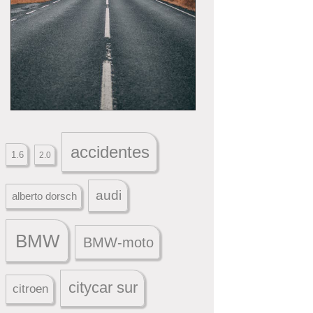
accidentes
1.6
2.0
audi
alberto dorsch
BMW
BMW-moto
citycar sur
citroen