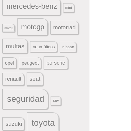
mercedes-benz
mini
motogp
motorrad
moto3
multas
neumáticos
nissan
porsche
peugeot
opel
seat
renault
seguridad
suv
toyota
suzuki