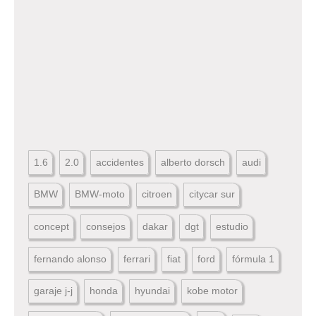
1.6
2.0
accidentes
alberto dorsch
audi
BMW
BMW-moto
citroen
citycar sur
concept
consejos
dakar
dgt
estudio
fernando alonso
ferrari
fiat
ford
fórmula 1
garaje j-j
honda
hyundai
kobe motor