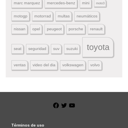
marc marquez
mercedes-benz
mini
moto3
motogp
motorrad
multas
neumáticos
nissan
opel
peugeot
porsche
renault
toyota
seat
seguridad
suv
suzuki
ventas
video del dia
volkswagen
volvo
Facebook
Twitter
YouTube
Términos de uso