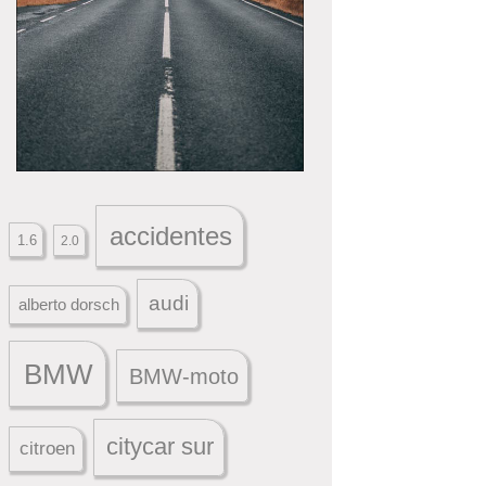
accidentes
1.6
2.0
audi
alberto dorsch
BMW
BMW-moto
citycar sur
citroen