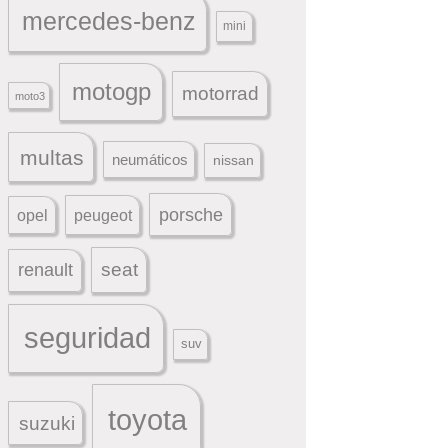
mercedes-benz
mini
motogp
motorrad
moto3
multas
neumáticos
nissan
porsche
peugeot
opel
seat
renault
seguridad
suv
toyota
suzuki