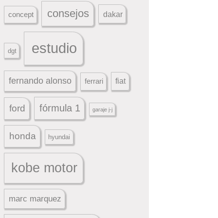
consejos
dakar
concept
estudio
dgt
fernando alonso
ferrari
fiat
fórmula 1
ford
garaje j-j
honda
hyundai
kobe motor
marc marquez