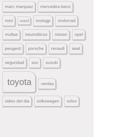
marc marquez
mercedes-benz
mini
motogp
motorrad
moto3
multas
neumáticos
nissan
opel
peugeot
porsche
renault
seat
seguridad
suv
suzuki
toyota
ventas
video del dia
volkswagen
volvo