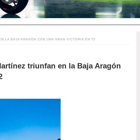
N LA BAJA ARAGÓN CON UNA GRAN VICTORIA EN T2
rtínez triunfan en la Baja Aragón
2