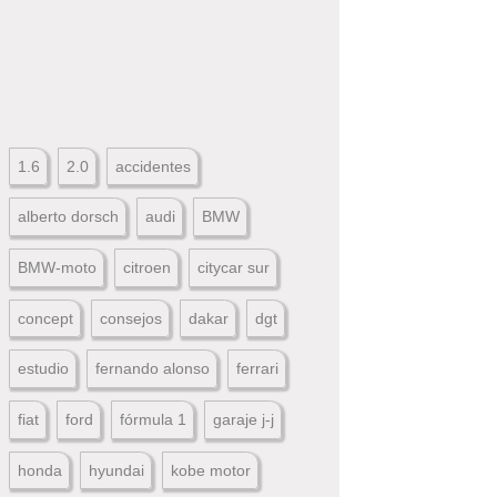
1.6
2.0
accidentes
alberto dorsch
audi
BMW
BMW-moto
citroen
citycar sur
concept
consejos
dakar
dgt
estudio
fernando alonso
ferrari
fiat
ford
fórmula 1
garaje j-j
honda
hyundai
kobe motor