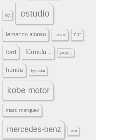
estudio
dgt
fernando alonso
ferrari
fiat
fórmula 1
ford
garaje j-j
honda
hyundai
kobe motor
marc marquez
mercedes-benz
mini