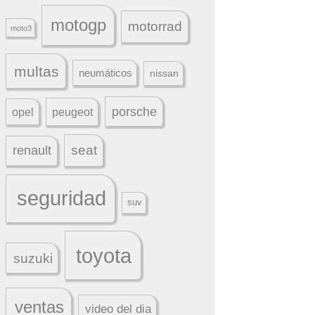
motogp
motorrad
moto3
multas
neumáticos
nissan
porsche
peugeot
opel
seat
renault
seguridad
suv
toyota
suzuki
ventas
video del dia