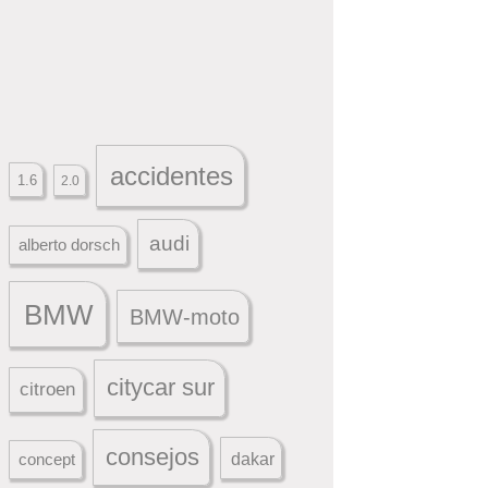
accidentes
1.6
2.0
audi
alberto dorsch
BMW
BMW-moto
citycar sur
citroen
consejos
dakar
concept