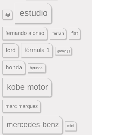
estudio
dgt
fernando alonso
ferrari
fiat
fórmula 1
ford
garaje j-j
honda
hyundai
kobe motor
marc marquez
mercedes-benz
mini