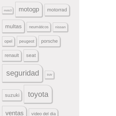
motogp
motorrad
moto3
multas
neumáticos
nissan
porsche
peugeot
opel
seat
renault
seguridad
suv
toyota
suzuki
ventas
video del dia