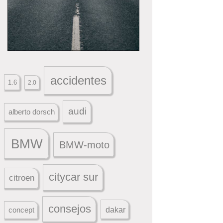
accidentes
1.6
2.0
audi
alberto dorsch
BMW
BMW-moto
citycar sur
citroen
consejos
dakar
concept