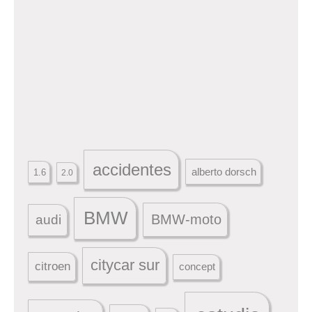
accidentes
alberto dorsch
1.6
2.0
BMW
BMW-moto
audi
citycar sur
citroen
concept