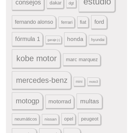
estudio
consejos
dakar
dgt
ford
fernando alonso
ferrari
fiat
fórmula 1
honda
hyundai
garaje j-j
kobe motor
marc marquez
mercedes-benz
mini
moto3
motogp
multas
motorrad
peugeot
neumáticos
opel
nissan