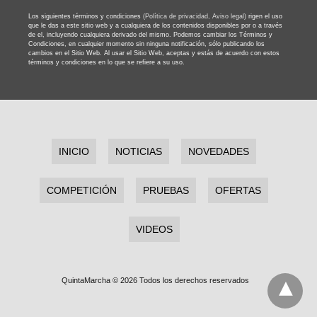
Los siguientes términos y condiciones
(Política de privacidad,
Aviso legal)
rigen el uso
que le das a este sitio web y a cualquiera de los contenidos disponibles por o a través
de el, incluyendo cualquiera derivado del mismo. Podemos cambiar los Términos y
Condiciones, en cualquier momento sin ninguna notificación, sólo publicando los
cambios en el Sitio Web. Al usar el Sitio Web, aceptas y estás de acuerdo con estos
términos y condiciones en lo que se refiere a su uso.
INICIO
NOTICIAS
NOVEDADES
COMPETICIÓN
PRUEBAS
OFERTAS
VIDEOS
QuintaMarcha © 2026 Todos los derechos reservados