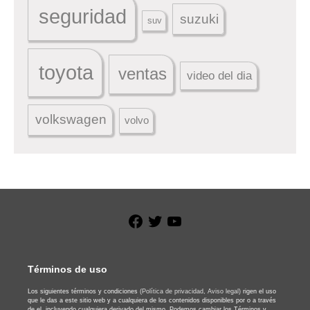
seguridad
suzuki
suv
toyota
ventas
video del dia
volkswagen
volvo
Facebook
Twitter
YouTube
Términos de uso
Los siguientes términos y condiciones
(Política de privacidad,
Aviso legal)
rigen el uso
que le das a este sitio web y a cualquiera de los contenidos disponibles por o a través
de el, incluyendo cualquiera derivado del mismo. Podemos cambiar los Términos y