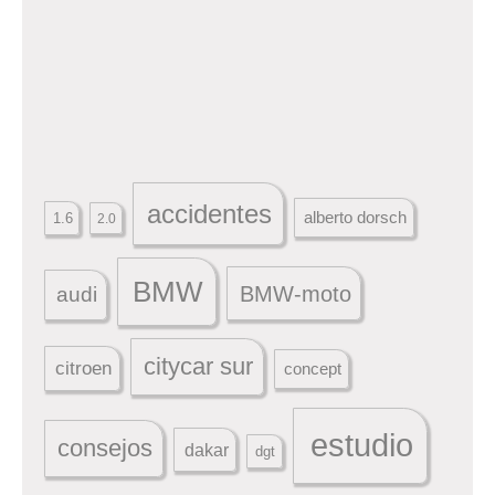
accidentes
alberto dorsch
1.6
2.0
BMW
BMW-moto
audi
citycar sur
citroen
concept
estudio
consejos
dakar
dgt