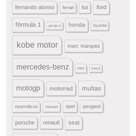
ford
fernando alonso
ferrari
fiat
fórmula 1
honda
hyundai
garaje j-j
kobe motor
marc marquez
mercedes-benz
mini
moto3
motogp
multas
motorrad
peugeot
neumáticos
opel
nissan
seat
porsche
renault