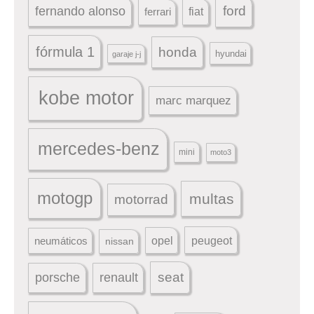
ford
fernando alonso
ferrari
fiat
fórmula 1
honda
hyundai
garaje j-j
kobe motor
marc marquez
mercedes-benz
mini
moto3
motogp
multas
motorrad
peugeot
neumáticos
opel
nissan
seat
porsche
renault