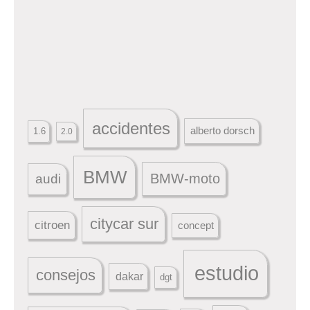
accidentes
alberto dorsch
1.6
2.0
BMW
BMW-moto
audi
citycar sur
citroen
concept
estudio
consejos
dakar
dgt