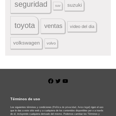
seguridad
suzuki
suv
toyota
ventas
video del dia
volkswagen
volvo
Facebook
Twitter
YouTube
Términos de uso
Los siguientes términos y condiciones
(Política de privacidad,
Aviso legal)
rigen el uso
que le das a este sitio web y a cualquiera de los contenidos disponibles por o a través
de el, incluyendo cualquiera derivado del mismo. Podemos cambiar los Términos y