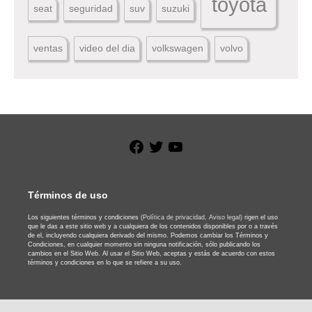
toyota
seat
seguridad
suv
suzuki
ventas
video del dia
volkswagen
volvo
Facebook
Twitter
YouTube
Términos de uso
Los siguientes términos y condiciones
(Política de privacidad,
Aviso legal)
rigen el uso
que le das a este sitio web y a cualquiera de los contenidos disponibles por o a través
de el, incluyendo cualquiera derivado del mismo. Podemos cambiar los Términos y
Condiciones, en cualquier momento sin ninguna notificación, sólo publicando los
cambios en el Sitio Web. Al usar el Sitio Web, aceptas y estás de acuerdo con estos
términos y condiciones en lo que se refiere a su uso.