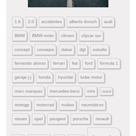
1.6
2.0
accidentes
alberto dorsch
audi
BMW
BMW-moto
citroen
citycar sur
concept
consejos
dakar
dgt
estudio
fernando alonso
ferrari
fiat
ford
fórmula 1
garaje j-j
honda
hyundai
kobe motor
marc marquez
mercedes-benz
mini
moto3
motogp
motorrad
multas
neumáticos
nissan
opel
peugeot
porsche
renault