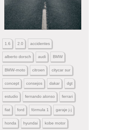
1.6
2.0
accidentes
alberto dorsch
audi
BMW
BMW-moto
citroen
citycar sur
concept
consejos
dakar
dgt
estudio
fernando alonso
ferrari
fiat
ford
fórmula 1
garaje j-j
honda
hyundai
kobe motor