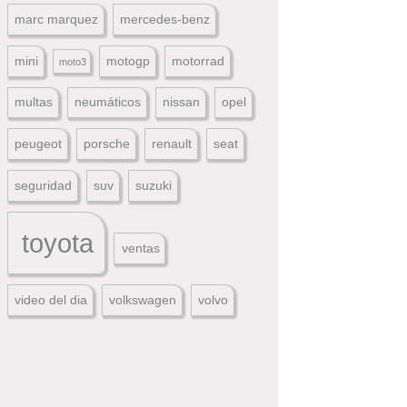
marc marquez
mercedes-benz
mini
motogp
motorrad
moto3
multas
neumáticos
nissan
opel
peugeot
porsche
renault
seat
seguridad
suv
suzuki
toyota
ventas
video del dia
volkswagen
volvo