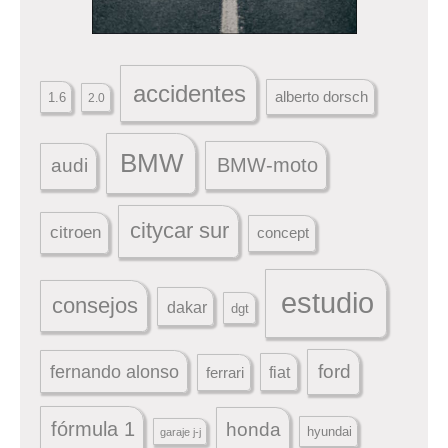
accidentes
alberto dorsch
1.6
2.0
BMW
BMW-moto
audi
citycar sur
citroen
concept
estudio
consejos
dakar
dgt
ford
fernando alonso
ferrari
fiat
fórmula 1
honda
hyundai
garaje j-j