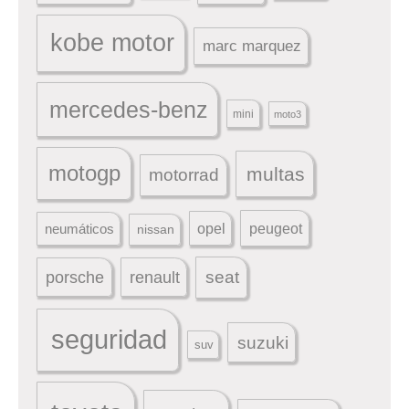
kobe motor
marc marquez
mercedes-benz
mini
moto3
motogp
multas
motorrad
peugeot
neumáticos
opel
nissan
seat
porsche
renault
seguridad
suzuki
suv