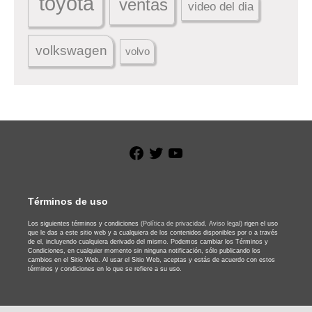
toyota
ventas
video del dia
volkswagen
volvo
Facebook
Twitter
YouTube
Términos de uso
Los siguientes términos y condiciones
(Política de privacidad,
Aviso legal)
rigen el uso
que le das a este sitio web y a cualquiera de los contenidos disponibles por o a través
de el, incluyendo cualquiera derivado del mismo. Podemos cambiar los Términos y
Condiciones, en cualquier momento sin ninguna notificación, sólo publicando los
cambios en el Sitio Web. Al usar el Sitio Web, aceptas y estás de acuerdo con estos
términos y condiciones en lo que se refiere a su uso.