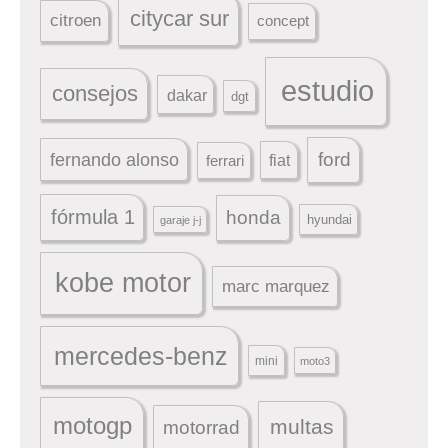
citycar sur
citroen
concept
estudio
consejos
dakar
dgt
ford
fernando alonso
ferrari
fiat
fórmula 1
honda
hyundai
garaje j-j
kobe motor
marc marquez
mercedes-benz
mini
moto3
motogp
multas
motorrad