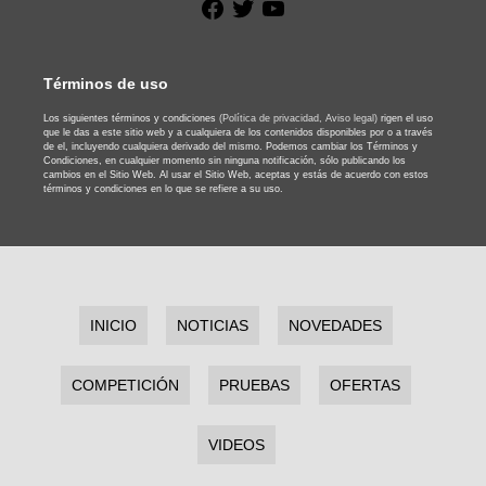
Facebook
Twitter
YouTube
Términos de uso
Los siguientes términos y condiciones
(Política de privacidad,
Aviso legal)
rigen el uso
que le das a este sitio web y a cualquiera de los contenidos disponibles por o a través
de el, incluyendo cualquiera derivado del mismo. Podemos cambiar los Términos y
Condiciones, en cualquier momento sin ninguna notificación, sólo publicando los
cambios en el Sitio Web. Al usar el Sitio Web, aceptas y estás de acuerdo con estos
términos y condiciones en lo que se refiere a su uso.
INICIO
NOTICIAS
NOVEDADES
COMPETICIÓN
PRUEBAS
OFERTAS
VIDEOS