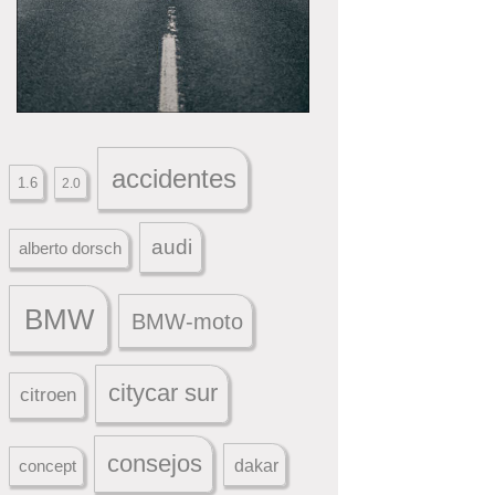
accidentes
1.6
2.0
audi
alberto dorsch
BMW
BMW-moto
citycar sur
citroen
consejos
dakar
concept