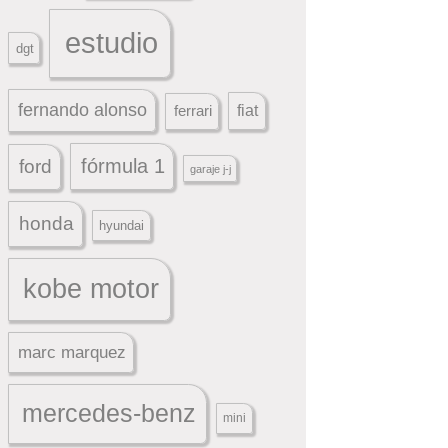
estudio
dgt
fernando alonso
ferrari
fiat
fórmula 1
ford
garaje j-j
honda
hyundai
kobe motor
marc marquez
mercedes-benz
mini