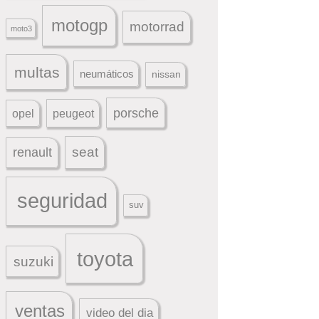
motogp
motorrad
moto3
multas
neumáticos
nissan
porsche
peugeot
opel
seat
renault
seguridad
suv
toyota
suzuki
ventas
video del dia