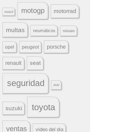
motogp
motorrad
moto3
multas
neumáticos
nissan
porsche
peugeot
opel
seat
renault
seguridad
suv
toyota
suzuki
ventas
video del dia