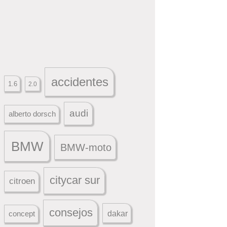
accidentes
1.6
2.0
audi
alberto dorsch
BMW
BMW-moto
citycar sur
citroen
consejos
dakar
concept