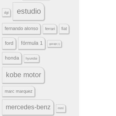
estudio
dgt
fernando alonso
ferrari
fiat
fórmula 1
ford
garaje j-j
honda
hyundai
kobe motor
marc marquez
mercedes-benz
mini