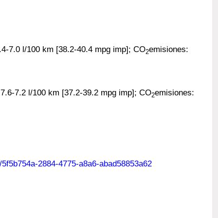
-7.0 l/100 km [38.2-40.4 mpg imp]; CO
emisiones:
2
.6-7.2 l/100 km [37.2-39.2 mpg imp]; CO
emisiones:
2
11/5f5b754a-2884-4775-a8a6-abad58853a62