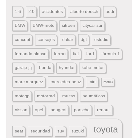
1.6
2.0
accidentes
alberto dorsch
audi
BMW
BMW-moto
citroen
citycar sur
concept
consejos
dakar
dgt
estudio
fernando alonso
ferrari
fiat
ford
fórmula 1
garaje j-j
honda
hyundai
kobe motor
marc marquez
mercedes-benz
mini
moto3
motogp
motorrad
multas
neumáticos
nissan
opel
peugeot
porsche
renault
toyota
seat
seguridad
suv
suzuki