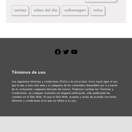
ventas
video del dia
volkswagen
volvo
Facebook
Twitter
YouTube
Términos de uso
Los siguientes términos y condiciones
(Política de privacidad,
Aviso legal)
rigen el uso
que le das a este sitio web y a cualquiera de los contenidos disponibles por o a través
de el, incluyendo cualquiera derivado del mismo. Podemos cambiar los Términos y
Condiciones, en cualquier momento sin ninguna notificación, sólo publicando los
cambios en el Sitio Web. Al usar el Sitio Web, aceptas y estás de acuerdo con estos
términos y condiciones en lo que se refiere a su uso.