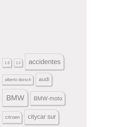
accidentes
1.6
2.0
audi
alberto dorsch
BMW
BMW-moto
citycar sur
citroen