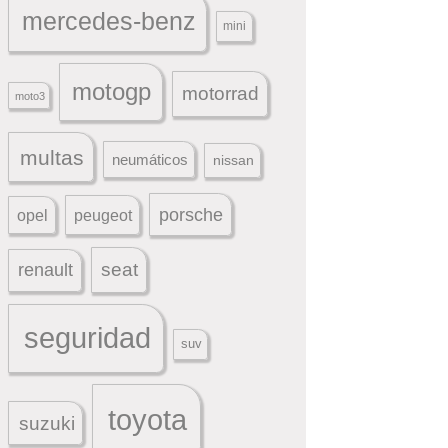
mercedes-benz
mini
motogp
motorrad
moto3
multas
neumáticos
nissan
porsche
peugeot
opel
seat
renault
seguridad
suv
toyota
suzuki