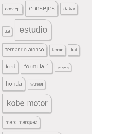
consejos
dakar
concept
estudio
dgt
fernando alonso
ferrari
fiat
fórmula 1
ford
garaje j-j
honda
hyundai
kobe motor
marc marquez