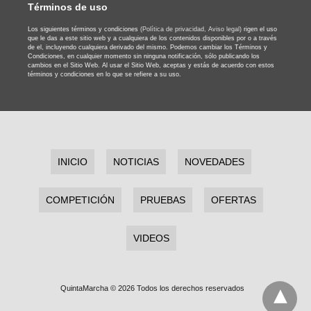
Términos de uso
Los siguientes términos y condiciones
(Política de privacidad,
Aviso legal)
rigen el uso
que le das a este sitio web y a cualquiera de los contenidos disponibles por o a través
de el, incluyendo cualquiera derivado del mismo. Podemos cambiar los Términos y
Condiciones, en cualquier momento sin ninguna notificación, sólo publicando los
cambios en el Sitio Web. Al usar el Sitio Web, aceptas y estás de acuerdo con estos
términos y condiciones en lo que se refiere a su uso.
INICIO
NOTICIAS
NOVEDADES
COMPETICIÓN
PRUEBAS
OFERTAS
VIDEOS
QuintaMarcha © 2026 Todos los derechos reservados