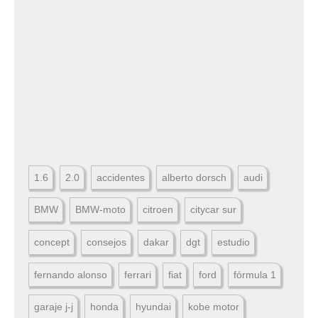
1.6
2.0
accidentes
alberto dorsch
audi
BMW
BMW-moto
citroen
citycar sur
concept
consejos
dakar
dgt
estudio
fernando alonso
ferrari
fiat
ford
fórmula 1
garaje j-j
honda
hyundai
kobe motor