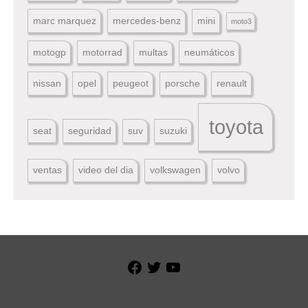
marc marquez
mercedes-benz
mini
moto3
motogp
motorrad
multas
neumáticos
nissan
opel
peugeot
porsche
renault
toyota
seat
seguridad
suv
suzuki
ventas
video del dia
volkswagen
volvo
Facebook
Twitter
YouTube