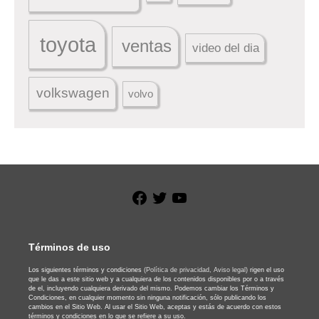
toyota
ventas
video del dia
volkswagen
volvo
Facebook
Twitter
YouTube
Términos de uso
Los siguientes términos y condiciones
(Política de privacidad,
Aviso legal)
rigen el uso
que le das a este sitio web y a cualquiera de los contenidos disponibles por o a través
de el, incluyendo cualquiera derivado del mismo. Podemos cambiar los Términos y
Condiciones, en cualquier momento sin ninguna notificación, sólo publicando los
cambios en el Sitio Web. Al usar el Sitio Web, aceptas y estás de acuerdo con estos
términos y condiciones en lo que se refiere a su uso.