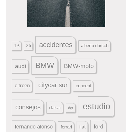
accidentes
alberto dorsch
1.6
2.0
BMW
BMW-moto
audi
citycar sur
citroen
concept
estudio
consejos
dakar
dgt
ford
fernando alonso
ferrari
fiat