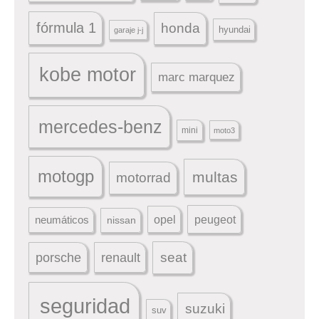
fórmula 1
honda
hyundai
garaje j-j
kobe motor
marc marquez
mercedes-benz
mini
moto3
motogp
multas
motorrad
peugeot
neumáticos
opel
nissan
seat
porsche
renault
seguridad
suzuki
suv